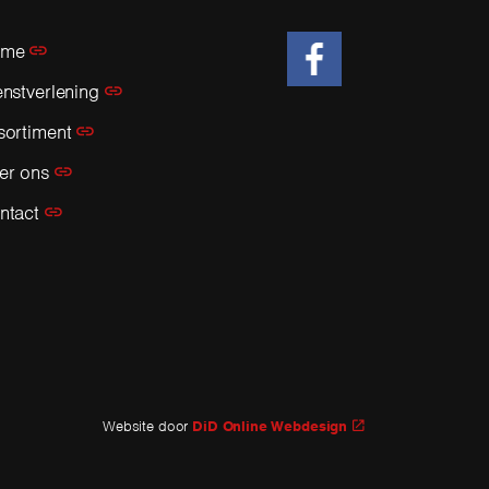
ome
enstverlening
https://www.facebook.c
sortiment
er ons
ntact
Website door
DiD Online Webdesign