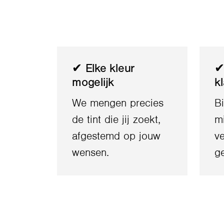
✔ Elke kleur
✔
mogelijk
k
We mengen precies
B
de tint die jij zoekt,
m
afgestemd op jouw
ve
wensen.
ge