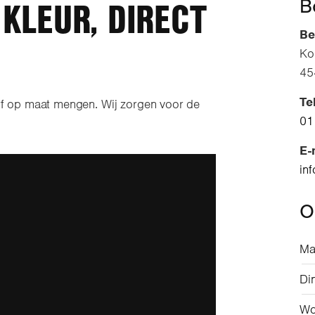
KLEUR, DIRECT
B
Be
Ko
45
Te
rf op maat mengen. Wij zorgen voor de
01
E-
in
O
Ma
Di
Wo