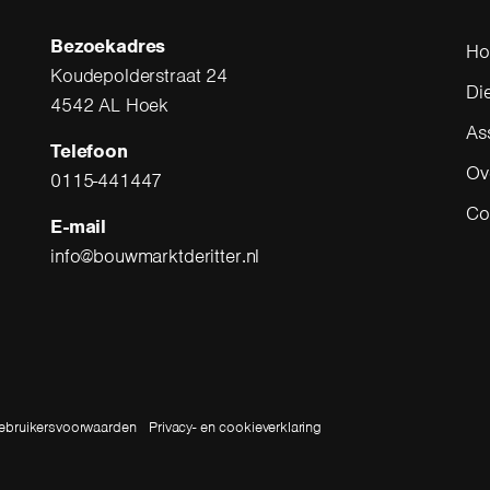
Bezoekadres
H
Koudepolderstraat 24
Di
4542 AL Hoek
As
Telefoon
Ov
0115-441447
Co
E-mail
info@bouwmarktderitter.nl
ebruikersvoorwaarden
Privacy- en cookieverklaring