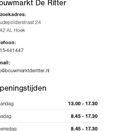
ouwmarkt De Ritter
zoekadres:
udepolderstraat 24
42 AL Hoek
lefoon:
15-441447
mail:
fo@bouwmarktderitter.nl
peningstijden
andag
13.00 - 17.30
nsdag
8.45 - 17.30
ensdag
8.45 - 17.30